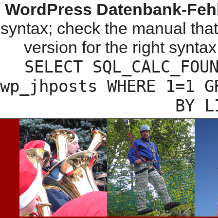
WordPress Datenbank-Fehl
syntax; check the manual tha
version for the right syntax
SELECT SQL_CALC_FOU
wp_jhposts WHERE 1=1 G
BY L