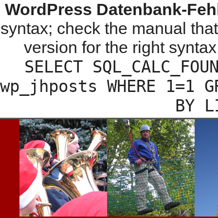
WordPress Datenbank-Fehl
syntax; check the manual tha
version for the right syntax
SELECT SQL_CALC_FOU
wp_jhposts WHERE 1=1 G
BY L