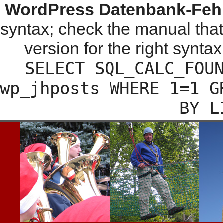
WordPress Datenbank-Fehl
syntax; check the manual tha
version for the right syntax
SELECT SQL_CALC_FOU
wp_jhposts WHERE 1=1 G
BY L