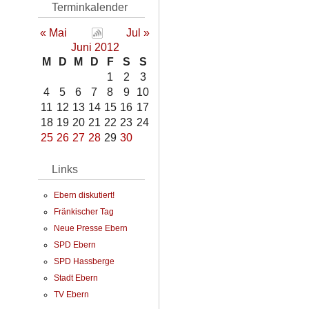
Terminkalender
« Mai
Jul »
Juni 2012
M
D
M
D
F
S
S
1
2
3
4
5
6
7
8
9
10
11
12
13
14
15
16
17
18
19
20
21
22
23
24
25
26
27
28
29
30
Links
Ebern diskutiert!
Fränkischer Tag
Neue Presse Ebern
SPD Ebern
SPD Hassberge
Stadt Ebern
TV Ebern