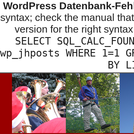
WordPress Datenbank-Fehl
syntax; check the manual tha
version for the right syntax
SELECT SQL_CALC_FOU
wp_jhposts WHERE 1=1 G
BY L