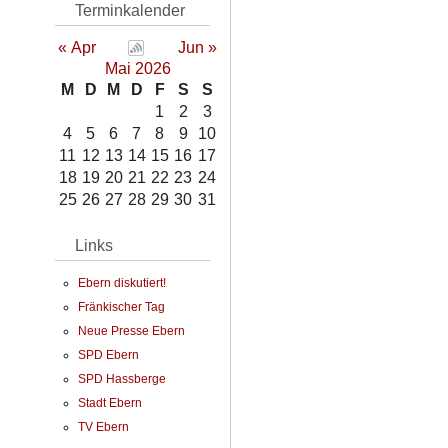
Terminkalender
« Apr
Jun »
Mai 2026
M
D
M
D
F
S
S
1
2
3
4
5
6
7
8
9
10
11
12
13
14
15
16
17
18
19
20
21
22
23
24
25
26
27
28
29
30
31
Links
Ebern diskutiert!
Fränkischer Tag
Neue Presse Ebern
SPD Ebern
SPD Hassberge
Stadt Ebern
TV Ebern